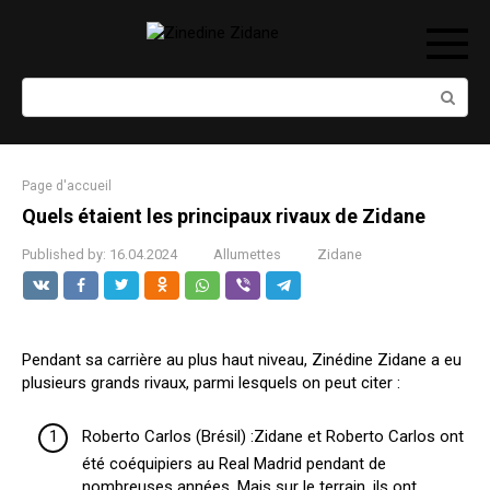
Skip
to
content
Search:
Page d'accueil
Quels étaient les principaux rivaux de Zidane
Published by:
16.04.2024
Allumettes
Zidane
Pendant sa carrière au plus haut niveau, Zinédine Zidane a eu
plusieurs grands rivaux, parmi lesquels on peut citer :
Roberto Carlos (Brésil) :Zidane et Roberto Carlos ont
été coéquipiers au Real Madrid pendant de
nombreuses années. Mais sur le terrain, ils ont