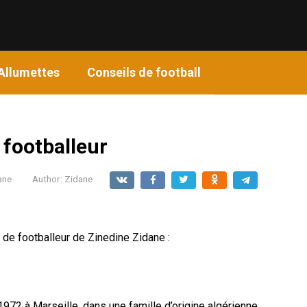
Allumettes
Conseils de football
 footballeur
ane
Author:
Zidane
 de footballeur de Zinedine Zidane :
1972 à Marseille, dans une famille d’origine algérienne.