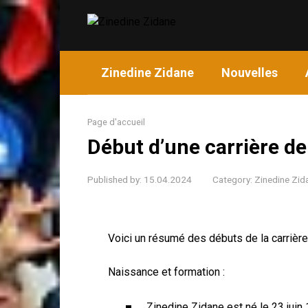
Skip
to
content
Zinedine Zidane
Nouvelles
Page d'accueil
Début d’une carrière de
Published by:
15.04.2024
Category:
Zinedine Zid
Voici un résumé des débuts de la carrière
Naissance et formation :
Zinedine Zidane est né le 23 juin 